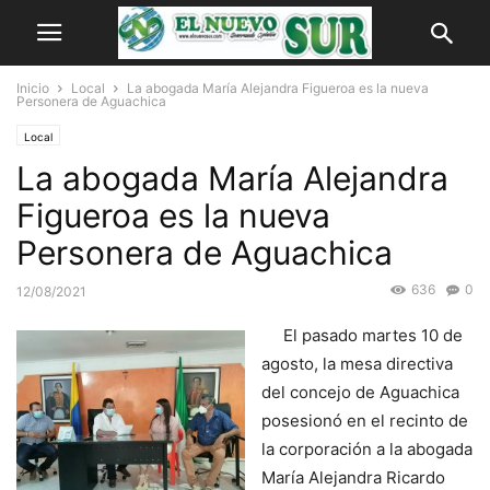
Inicio
Local
La abogada María Alejandra Figueroa es la nueva
Personera de Aguachica
Local
La abogada María Alejandra
Figueroa es la nueva
Personera de Aguachica
636
0
12/08/2021
El pasado martes 10 de
agosto, la mesa directiva
del concejo de Aguachica
posesionó en el recinto de
la corporación a la abogada
María Alejandra Ricardo