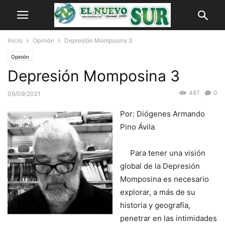
Inicio
Opinión
Depresión Momposina 3
Opinión
Depresión Momposina 3
487
0
09/09/2021
Por: Diógenes Armando
Pino Ávila
Para tener una visión
global de la Depresión
Momposina es necesario
explorar, a más de su
historia y geografía,
penetrar en las intimidades