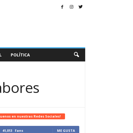
L
POLÍTICA
abores
uenos en nuestras Redes Sociales!
41,013
Fans
ME GUSTA