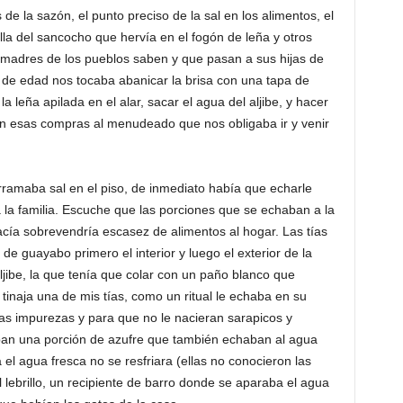
 la sazón, el punto preciso de la sal en los alimentos, el
la del sancocho que hervía en el fogón de leña y otros
s madres de los pueblos saben y que pasan a sus hijas de
de edad nos tocaba abanicar la brisa con una tapa de
la leña apilada en el alar, sacar el agua del aljibe, y hacer
en esas compras al menudeado que nos obligaba ir y venir
ramaba sal en el piso, de inmediato había que echarle
 la familia. Escuche que las porciones que se echaban a la
acía sobrevendría escasez de alimentos al hogar. Las tías
e guayabo primero el interior y luego el exterior de la
aljibe, la que tenía que colar con un paño blanco que
 tinaja una de mis tías, como un ritual le echaba en su
las impurezas y para que no le nacieran sarapicos y
aban una porción de azufre que también echaban al agua
el agua fresca no se resfriara (ellas no conocieron las
 lebrillo, un recipiente de barro donde se aparaba el agua