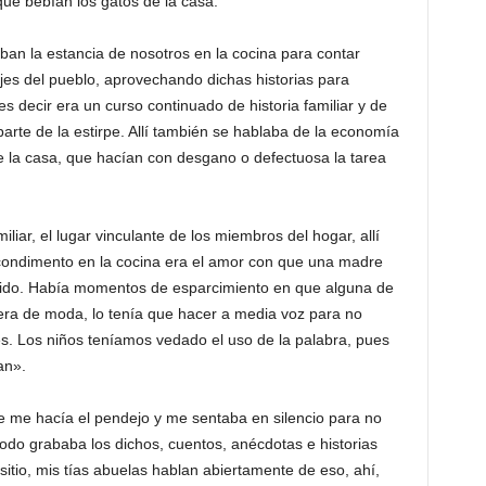
que bebían los gatos de la casa.
n la estancia de nosotros en la cocina para contar
jes del pueblo, aprovechando dichas historias para
 decir era un curso continuado de historia familiar y de
parte de la estirpe. Allí también se hablaba de la economía
e la casa, que hacían con desgano o defectuosa la tarea
liar, el lugar vinculante de los miembros del hogar, allí
 condimento en la cocina era el amor con que una madre
arido. Había momentos de esparcimiento en que alguna de
ra de moda, lo tenía que hacer a media voz para no
es. Los niños teníamos vedado el uso de la palabra, pues
an».
me hacía el pendejo y me sentaba en silencio para no
todo grababa los dichos, cuentos, anécdotas e historias
sitio, mis tías abuelas hablan abiertamente de eso, ahí,