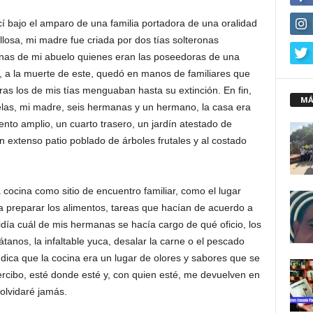
bajo el amparo de una familia portadora de una oralidad
llosa, mi madre fue criada por dos tías solteronas
as de mi abuelo quienes eran las poseedoras de una
, a la muerte de este, quedó en manos de familiares que
ras los de mis tías menguaban hasta su extinción. En fin,
MÁ
uelas, mi madre, seis hermanas y un hermano, la casa era
nto amplio, un cuarto trasero, un jardín atestado de
n extenso patio poblado de árboles frutales y al costado
cocina como sitio de encuentro familiar, como el lugar
a preparar los alimentos, tareas que hacían de acuerdo a
día cuál de mis hermanas se hacía cargo de qué oficio, los
átanos, la infaltable yuca, desalar la carne o el pescado
indica que la cocina era un lugar de olores y sabores que se
rcibo, esté donde esté y, con quien esté, me devuelven en
olvidaré jamás.