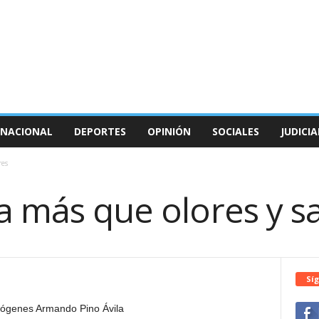
NACIONAL
DEPORTES
OPINIÓN
SOCIALES
JUDICIA
res
ra más que olores y s
Síg
iógenes Armando Pino Ávila