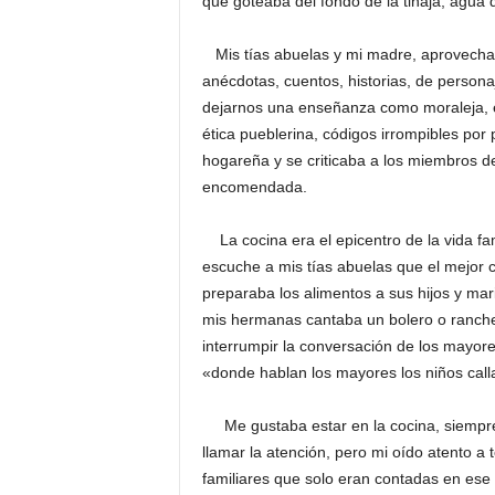
que goteaba del fondo de la tinaja, agua 
Mis tías abuelas y mi madre, aprovechaba
anécdotas, cuentos, historias, de persona
dejarnos una enseñanza como moraleja, es
ética pueblerina, códigos irrompibles por 
hogareña y se criticaba a los miembros d
encomendada.
La cocina era el epicentro de la vida fami
escuche a mis tías abuelas que el mejor
preparaba los alimentos a sus hijos y m
mis hermanas cantaba un bolero o ranche
interrumpir la conversación de los mayor
«donde hablan los mayores los niños call
Me gustaba estar en la cocina, siempre 
llamar la atención, pero mi oído atento a 
familiares que solo eran contadas en ese 