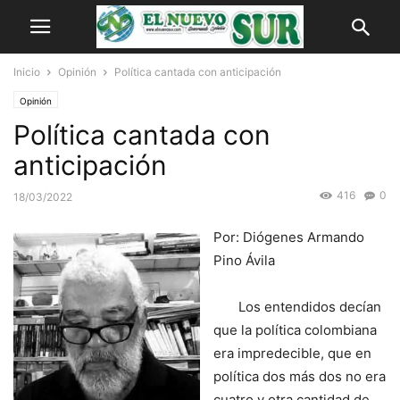
Inicio
Opinión
Política cantada con anticipación
Opinión
Política cantada con
anticipación
416
0
18/03/2022
Por: Diógenes Armando
Pino Ávila
Los entendidos decían
que la política colombiana
era impredecible, que en
política dos más dos no era
cuatro y otra cantidad de