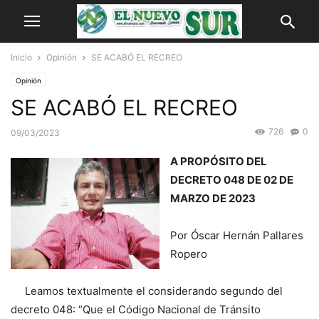
Inicio
Opinión
SE ACABÓ EL RECREO
Opinión
SE ACABÓ EL RECREO
726
0
09/03/2023
A PROPÓSITO DEL
DECRETO 048 DE 02 DE
MARZO DE 2023
Por Óscar Hernán Pallares
Ropero
Leamos textualmente el considerando segundo del
decreto 048: “Que el Código Nacional de Tránsito