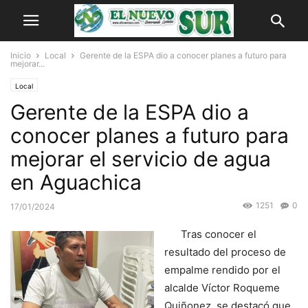
Inicio
Local
Gerente de la ESPA dio a conocer planes a futuro para
mejorar...
Local
Gerente de la ESPA dio a
conocer planes a futuro para
mejorar el servicio de agua
en Aguachica
1251
0
17/01/2024
Tras conocer el
resultado del proceso de
empalme rendido por el
alcalde Víctor Roqueme
Quiñonez, se destacó que