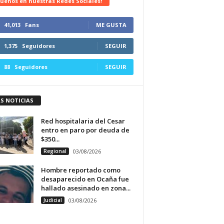
uenos en nuestras Redes Sociales!
41,013
Fans
ME GUSTA
1,375
Seguidores
SEGUIR
88
Seguidores
SEGUIR
S NOTICIAS
Red hospitalaria del Cesar
entro en paro por deuda de
$350...
Regional
03/08/2026
Hombre reportado como
desaparecido en Ocaña fue
hallado asesinado en zona...
Judicial
03/08/2026