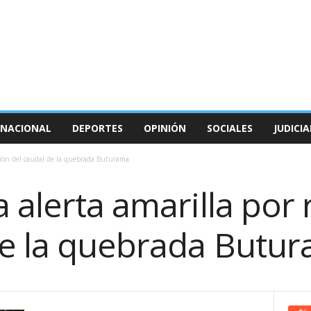
NACIONAL
DEPORTES
OPINIÓN
SOCIALES
JUDICIA
cción del caudal de la quebrada Buturama
 alerta amarilla por
de la quebrada Butu