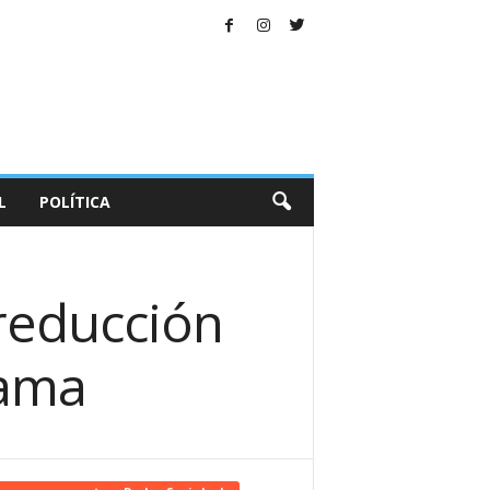
L
POLÍTICA
 reducción
rama