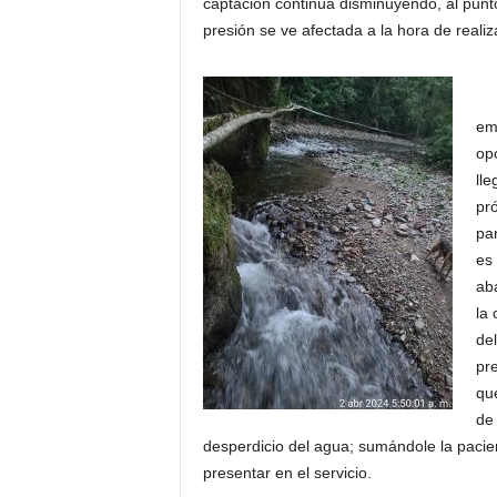
captación continúa disminuyendo, al punto
presión se ve afectada a la hora de realiza
En
em
opo
lle
pró
par
es
aba
la
del
pre
qu
de 
desperdicio del agua; sumándole la pacie
presentar en el servicio.