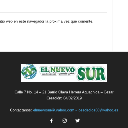
sitio web en este navegador la próxima vez que comente.
Calle 7 No. 14 – 21 Barrio Olaya Herrera Aguachica – Cesar
Creación: 04/02/2019
Contáctanos:
elnuevosur@.yahoo.com - josededios60@yahoo.es