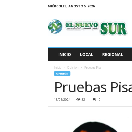
MIÉRCOLES, AGOSTO 5, 2026
E
l
N
u
e
v
o
INICIO
LOCAL
REGIONAL
S
u
Inicio
Opinión
Pruebas Pisa
r
OPINIÓN
Pruebas Pis
18/06/2024
821
0