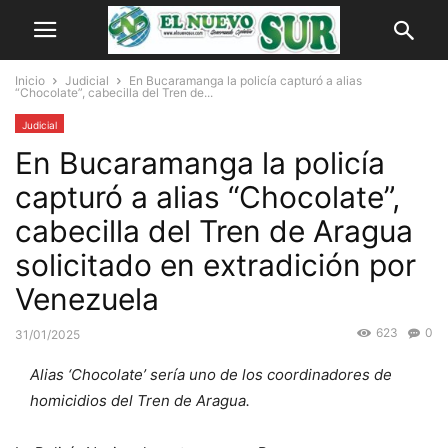
Inicio
Judicial
En Bucaramanga la policía capturó a alias
“Chocolate”, cabecilla del Tren de...
Judicial
En Bucaramanga la policía
capturó a alias “Chocolate”,
cabecilla del Tren de Aragua
solicitado en extradición por
Venezuela
623
0
31/01/2025
Alias ‘Chocolate’ sería uno de los coordinadores de
homicidios del Tren de Aragua.