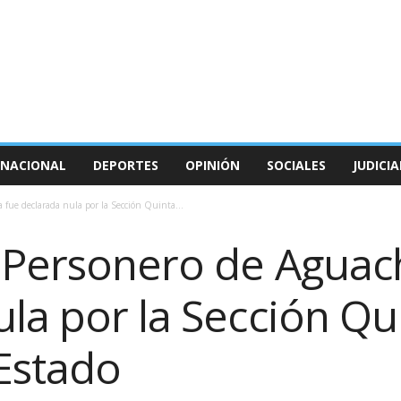
NACIONAL
DEPORTES
OPINIÓN
SOCIALES
JUDICIA
a fue declarada nula por la Sección Quinta...
l Personero de Aguac
la por la Sección Qu
Estado