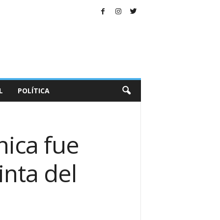
L
POLÍTICA
hica fue
inta del