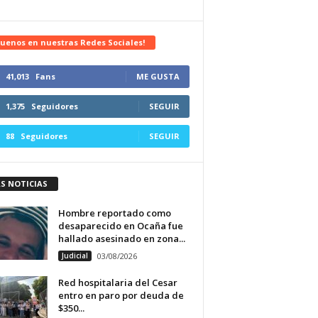
uenos en nuestras Redes Sociales!
41,013
Fans
ME GUSTA
1,375
Seguidores
SEGUIR
88
Seguidores
SEGUIR
S NOTICIAS
Hombre reportado como
desaparecido en Ocaña fue
hallado asesinado en zona...
Judicial
03/08/2026
Red hospitalaria del Cesar
entro en paro por deuda de
$350...