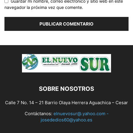
Guardar mi nombre, correo electrónico y sitio web en este
navegador la próxima vez que comente.
SOBRE NOSOTROS
Calle 7 No. 14 – 21 Barrio Olaya Herrera Aguachica – Cesar
Contáctanos:
elnuevosur@.yahoo.com -
josededios60@yahoo.es