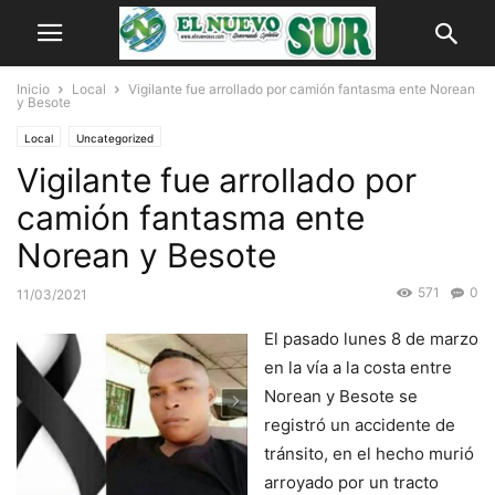
Inicio
Local
Vigilante fue arrollado por camión fantasma ente Norean
y Besote
Local
Uncategorized
Vigilante fue arrollado por
camión fantasma ente
Norean y Besote
571
0
11/03/2021
El pasado lunes 8 de marzo
en la vía a la costa entre
Norean y Besote se
registró un accidente de
tránsito, en el hecho murió
arroyado por un tracto