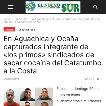
Inicio
Judicial
En Aguachica y Ocaña capturados integrante de «los
primos» sindicados de sacar...
Judicial
Uncategorized
En Aguachica y Ocaña
capturados integrante de
«los primos» sindicados de
sacar cocaína del Catatumbo
a la Costa
646
0
23/06/2021
El pasado domingo 20 de
junio en cinco
allanamientos simultáneos