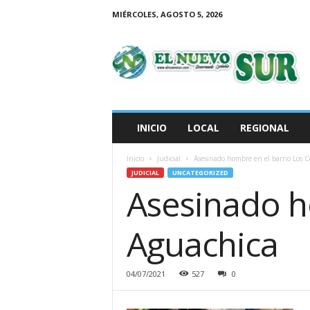
MIÉRCOLES, AGOSTO 5, 2026
E
l
N
u
e
v
o
INICIO
LOCAL
REGIONAL
S
u
Inicio
Judicial
Asesinado hombre en el barrio Los C
r
JUDICIAL
UNCATEGORIZED
Asesinado h
Aguachica
04/07/2021
527
0