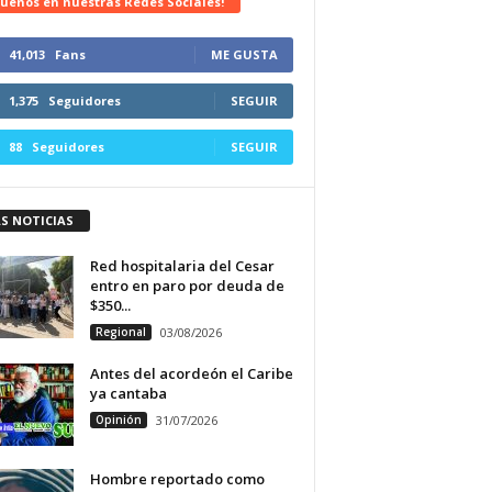
uenos en nuestras Redes Sociales!
41,013
Fans
ME GUSTA
1,375
Seguidores
SEGUIR
88
Seguidores
SEGUIR
S NOTICIAS
Red hospitalaria del Cesar
entro en paro por deuda de
$350...
Regional
03/08/2026
Antes del acordeón el Caribe
ya cantaba
Opinión
31/07/2026
Hombre reportado como