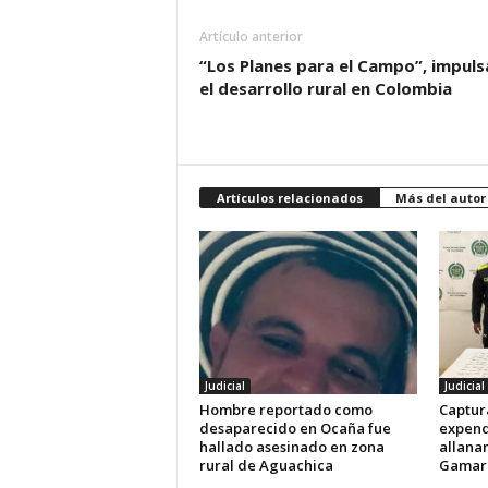
Artículo anterior
“Los Planes para el Campo”, impuls
el desarrollo rural en Colombia
Artículos relacionados
Más del autor
Judicial
Judicial
Hombre reportado como
Captur
desaparecido en Ocaña fue
expend
hallado asesinado en zona
allana
rural de Aguachica
Gamar