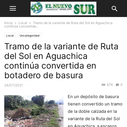
Inicio
Local
Tramo de la variante de Ruta del Sol en Aguachica
continúa convertida...
Local
Uncategorized
Tramo de la variante de Ruta
del Sol en Aguachica
continúa convertida en
botadero de basura
676
0
24/07/2021
En un depósito de basura
tienen convertido un tramo
de la doble calzada en la
variante de la Ruta del Sol
en Aguachica, a escasos