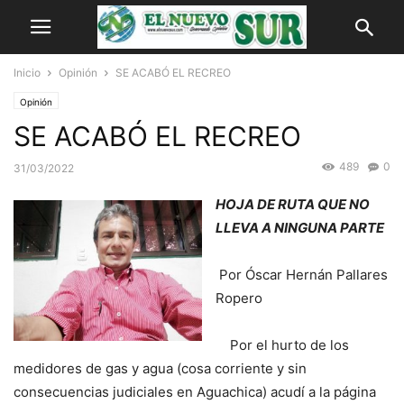
Inicio
Opinión
SE ACABÓ EL RECREO
Opinión
SE ACABÓ EL RECREO
489
0
31/03/2022
HOJA DE RUTA QUE NO
LLEVA A NINGUNA PARTE
Por Óscar Hernán Pallares
Ropero
Por el hurto de los
medidores de gas y agua (cosa corriente y sin
consecuencias judiciales en Aguachica) acudí a la página