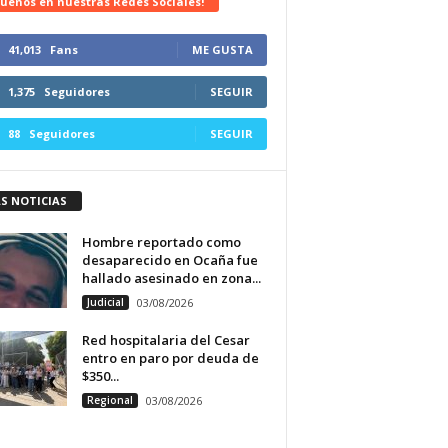
uenos en nuestras Redes Sociales!
41,013
Fans
ME GUSTA
1,375
Seguidores
SEGUIR
88
Seguidores
SEGUIR
S NOTICIAS
Hombre reportado como
desaparecido en Ocaña fue
hallado asesinado en zona...
Judicial
03/08/2026
Red hospitalaria del Cesar
entro en paro por deuda de
$350...
Regional
03/08/2026