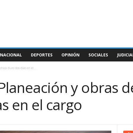
NACIONAL
DEPORTES
OPINIÓN
SOCIALES
JUDICIA
hica duro dos días en el...
Planeación y obras d
s en el cargo