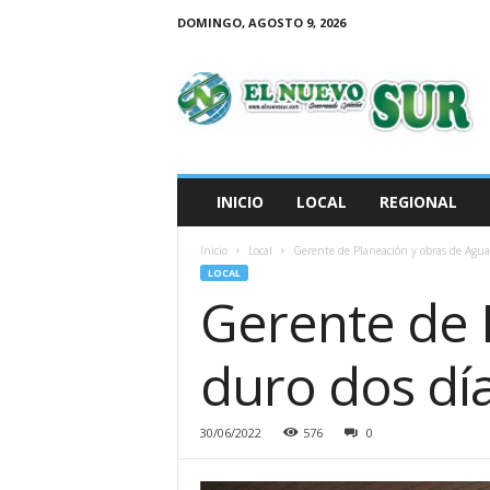
DOMINGO, AGOSTO 9, 2026
E
l
N
u
e
v
o
INICIO
LOCAL
REGIONAL
S
u
Inicio
Local
Gerente de Planeación y obras de Aguac
r
LOCAL
Gerente de 
duro dos día
30/06/2022
576
0