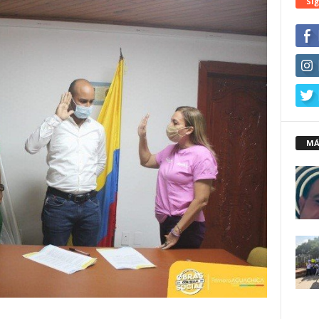
Síg
MÁ