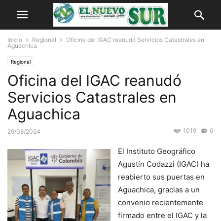
Inicio
Regional
Oficina del IGAC reanudó Servicios Catastrales en
Aguachica
Regional
Oficina del IGAC reanudó
Servicios Catastrales en
Aguachica
1019
0
29/08/2024
El Instituto Geográfico
Agustín Codazzi (IGAC) ha
reabierto sus puertas en
Aguachica, gracias a un
convenio recientemente
firmado entre el IGAC y la