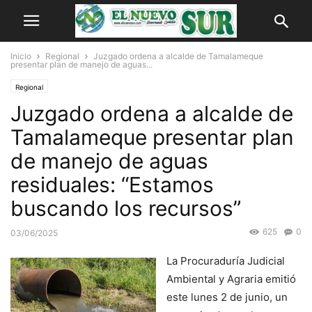
Inicio
Regional
Juzgado ordena a alcalde de Tamalameque
presentar plan de manejo de aguas...
Regional
Juzgado ordena a alcalde de
Tamalameque presentar plan
de manejo de aguas
residuales: “Estamos
buscando los recursos”
625
0
03/06/2025
La Procuraduría Judicial
Ambiental y Agraria emitió
este lunes 2 de junio, un