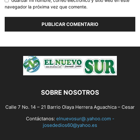
Guardar mi nombre, correo electrónico y sitio web en este
navegador la próxima vez que comente.
SOBRE NOSOTROS
Calle 7 No. 14 – 21 Barrio Olaya Herrera Aguachica – Cesar
Contáctanos:
elnuevosur@.yahoo.com -
josededios60@yahoo.es