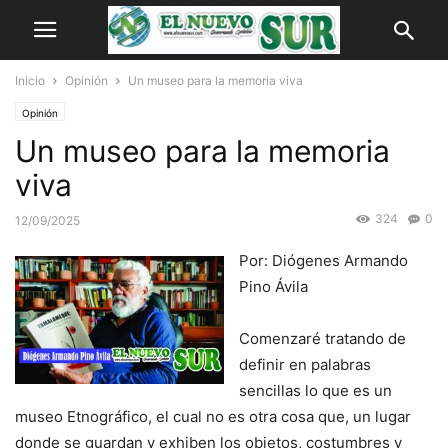
Inicio
Opinión
Un museo para la memoria viva
Opinión
Un museo para la memoria
viva
324
0
12/09/2025
Por: Diógenes Armando
Pino Ávila
Comenzaré tratando de
definir en palabras
sencillas lo que es un
museo Etnográfico, el cual no es otra cosa que, un lugar
donde se guardan y exhiben los objetos, costumbres y