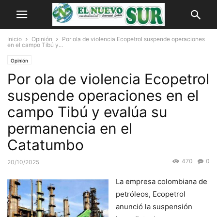
Inicio
Opinión
Por ola de violencia Ecopetrol suspende operaciones
en el campo Tibú y...
Opinión
Por ola de violencia Ecopetrol
suspende operaciones en el
campo Tibú y evalúa su
permanencia en el
Catatumbo
470
0
20/10/2025
La empresa colombiana de
petróleos, Ecopetrol
anunció la suspensión