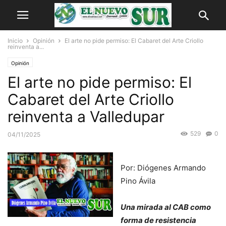
Inicio
Opinión
El arte no pide permiso: El Cabaret del Arte Criollo
reinventa a...
Opinión
El arte no pide permiso: El
Cabaret del Arte Criollo
reinventa a Valledupar
529
0
04/11/2025
Por: Diógenes Armando
Pino Ávila
Una mirada al CAB como
forma de resistencia