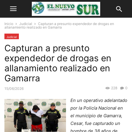
Inicio
Judicial
Capturan a presunto expendedor de drogas en
allanamiento realizado en Gamarra
Judicial
Capturan a presunto
expendedor de drogas en
allanamiento realizado en
Gamarra
228
0
15/06/2026
En un operativo adelantado
por la Policía Nacional en
el municipio de Gamarra,
Cesar, fue capturado un
hombre de 38 años de