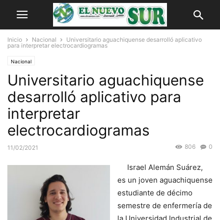
Inicio
Nacional
Universitario aguachiquense desarrolló aplicativo
para interpretar electrocardiogramas
Nacional
Universitario aguachiquense
desarrolló aplicativo para
interpretar
electrocardiogramas
806
0
11/02/2021
Israel Alemán Suárez,
es un joven aguachiquense
estudiante de décimo
semestre de enfermería de
la Universidad Industrial de