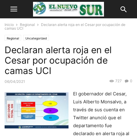
Inicio
Regional
Declaran alerta roja en el Cesar por ocupación de
camas UCI
Regional
Uncategorized
Declaran alerta roja en el
Cesar por ocupación de
camas UCI
727
0
06/04/2021
El gobernador del Cesar,
Luis Alberto Monsalvo, a
través de sus cuenta en
Twitter anunció que el
departamento fue
declarado en alerta roja al