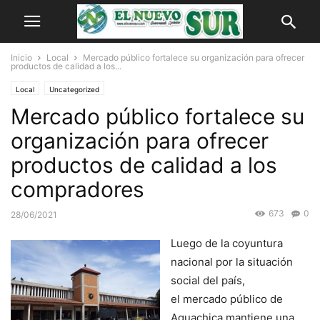
Inicio
Local
Mercado público fortalece su organización para ofrecer
productos de calidad a los...
Local
Uncategorized
Mercado público fortalece su
organización para ofrecer
productos de calidad a los
compradores
673
0
28/06/2021
Luego de la coyuntura
nacional por la situación
social del país,
el mercado público de
Aguachica mantiene una