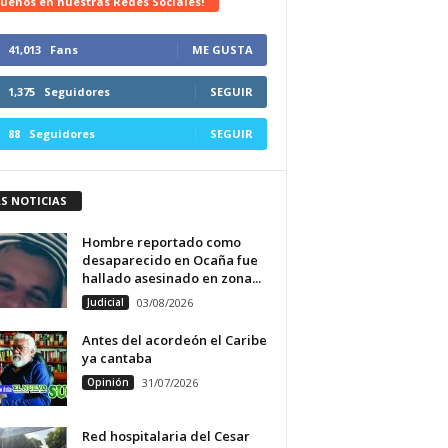
uenos en nuestras Redes Sociales!
41,013
Fans
ME GUSTA
1,375
Seguidores
SEGUIR
88
Seguidores
SEGUIR
S NOTICIAS
Hombre reportado como
desaparecido en Ocaña fue
hallado asesinado en zona...
Judicial
03/08/2026
Antes del acordeón el Caribe
ya cantaba
Opinión
31/07/2026
Red hospitalaria del Cesar