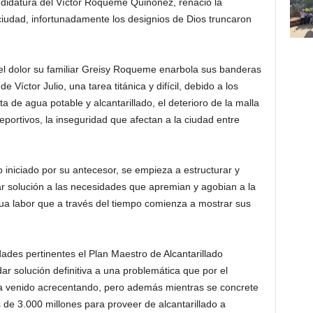
ndidatura del Víctor Roqueme Quiñonez, renació la
ciudad, infortunadamente los designios de Dios truncaron
 el dolor su familiar Greisy Roqueme enarbola sus banderas
 Víctor Julio, una tarea titánica y difícil, debido a los
ta de agua potable y alcantarillado, el deterioro de la malla
eportivos, la inseguridad que afectan a la ciudad entre
iniciado por su antecesor, se empieza a estructurar y
ar solución a las necesidades que apremian y agobian a la
ua labor que a través del tiempo comienza a mostrar sus
dades pertinentes el Plan Maestro de Alcantarillado
dar solución definitiva a una problemática que por el
ha venido acrecentando, pero además mientras se concrete
 de 3.000 millones para proveer de alcantarillado a