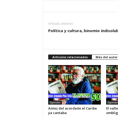
Artículo anterior
Política y cultura, binomio indisolu
Artículos relacionados
Más del autor
Opinión
Opinió
Antes del acordeón el Caribe
El vall
ya cantaba
omblig