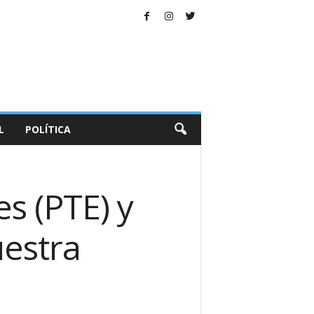
L
POLÍTICA
es (PTE) y
estra