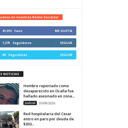
uenos en nuestras Redes Sociales!
41,013
Fans
ME GUSTA
1,375
Seguidores
SEGUIR
88
Seguidores
SEGUIR
S NOTICIAS
Hombre reportado como
desaparecido en Ocaña fue
hallado asesinado en zona...
Judicial
03/08/2026
Red hospitalaria del Cesar
entro en paro por deuda de
$350...