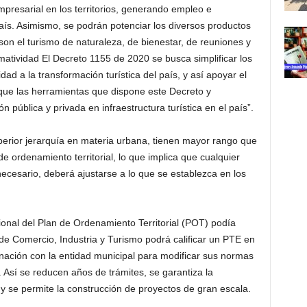
empresarial en los territorios, generando empleo e
aís. Asimismo, se podrán potenciar los diversos productos
o son el turismo de naturaleza, de bienestar, de reuniones y
rmatividad El Decreto 1155 de 2020 se busca simplificar los
dad a la transformación turística del país, y así apoyar el
que las herramientas que dispone este Decreto y
ón pública y privada en infraestructura turística en el país”.
rior jerarquía en materia urbana, tienen mayor rango que
e ordenamiento territorial, lo que implica que cualquier
necesario, deberá ajustarse a lo que se establezca en los
al del Plan de Ordenamiento Territorial (POT) podía
 de Comercio, Industria y Turismo podrá calificar un PTE en
rdinación con la entidad municipal para modificar sus normas
o. Así se reducen años de trámites, se garantiza la
es y se permite la construcción de proyectos de gran escala.