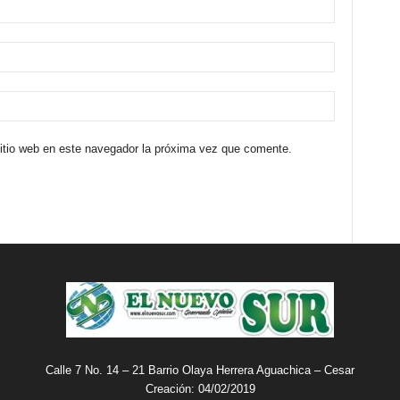
sitio web en este navegador la próxima vez que comente.
Calle 7 No. 14 – 21 Barrio Olaya Herrera Aguachica – Cesar
Creación: 04/02/2019